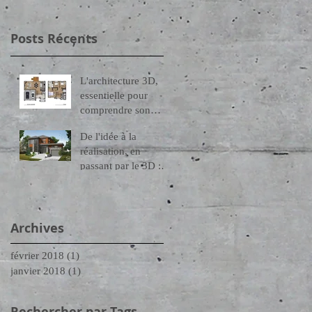
Posts Récents
L'architecture 3D,
essentielle pour
a
comprendre son
projet
De l'idée à la
réalisation, en
passant par le 3D :
La découverte de
l'architecture 3D
Archives
février 2018
(1)
1 post
janvier 2018
(1)
1 post
Rechercher par Tags